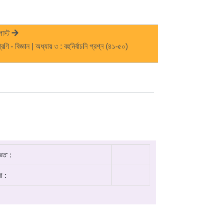
োস্ট
েণি - বিজ্ঞান | অধ্যায় ৩ : বহুনির্বাচনি প্রশ্ন (৪১-৫০)
ঞতা :
া :