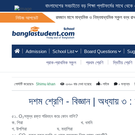
বাংলাদেশের সবচাইতে বড় শিক্ষা প্লাটফর্মের সাথে থেক
রমজান মাসে মাধ্যমিক ও নিম্নমাধ্যমিক স্কুল বন্ধ রা
নিউজ আপডেট
Admission
School List
Board Questions
Sug
প্রাক-প্রাথমিক স্কুল
প্রথম শ্রেণি
দ্বিতীয় শ্রেণি
পোস্টটি করেছেন-
Shimu khan
২৮৬০ বার দেখা হয়েছে
০ লাইক
০ মন্তব্য
দশম শ্রেণি - বিজ্ঞান | অধ্যায় ৩ : 
৫১. O₂সমৃদ্ধ রক্ত পরিবহন করে কোন নালি?
ক. শিরা খ. ধমনি
গ. উপশিরা ঘ. মহাশিরা