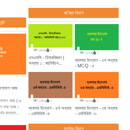
বাণিজ্য বিভাগ
েন্ট
১৪৮৪
০
২০৭৭
০
এসএসসি - হিসাববিজ্ঞান |
ব্যবসায় উদ্যোগ - ৫ম অধ্যায়
অধ্যায় ১ : বহুনির্বাচন...
- MCQ - ৫
ষার ফলাফল আজ
ার ফলাফল আজ (২৫
১৩৪৯
০
১৬০৩
০
াশ করা হচ্ছে।
ব্যবসায় উদ্যোগ - ৪র্থ অধ্যায়
ব্যবসায় উদ্যোগ - ৩য় অধ্যায়
্ডের মাধ্যমে...
- এমসিকিউ -৪
- এমসিকিউ -৩
মানবিক বিভাগ