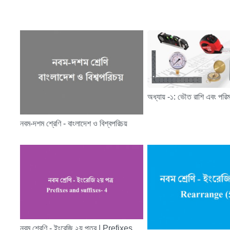
অধ্যায় -১: ভৌত রাশি এবং পরি
নবম-দশম শ্রেণি - বাংলাদেশ ও বিশ্বপরিচয়
নবম শ্রেণি - ইংরেজি ২য় পত্র | Prefixes