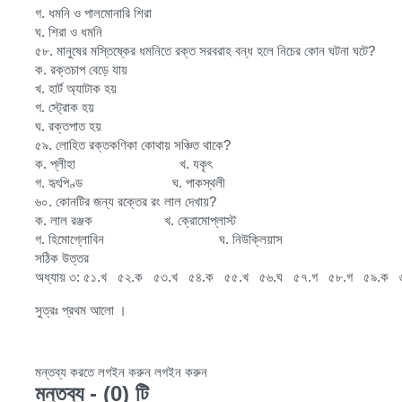
গ. ধমনি ও পালমোনারি শিরা
ঘ. শিরা ও ধমনি
৫৮. মানুষের মস্তিষ্কের ধমনিতে রক্ত সরবরাহ বন্ধ হলে নিচের কোন ঘটনা ঘটে?
ক. রক্তচাপ বেড়ে যায়
খ. হার্ট অ্যাটাক হয়
গ. স্ট্রোক হয়
ঘ. রক্তপাত হয়
৫৯. লোহিত রক্তকণিকা কোথায় সঞ্চিত থাকে?
ক. প্লীহা খ. যকৃৎ
গ. হৃৎপিণ্ড ঘ. পাকস্থলী
৬০. কোনটির জন্য রক্তের রং লাল দেখায়?
ক. লাল রঞ্জক খ. ক্রোমোপ্লাস্ট
গ. হিমোগ্লোবিন ঘ. নিউক্লিয়াস
সঠিক উত্তর
অধ্যায় ৩: ৫১.খ ৫২.ক ৫৩.খ ৫৪.ক ৫৫.খ ৫৬.ঘ ৫৭.গ ৫৮.গ ৫৯.ক 
সুত্রঃ প্রথম আলো ।
মন্তব্য করতে লগইন করুন
লগইন করুন
মন্তব্য - (0) টি