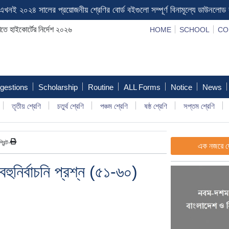
ে এখনই ২০২৪ সালের প্রয়োজনীয় শ্রেণির বোর্ড বইগুলো সম্পূর্ণ বিনামূল্যে ডাউনলো
খতে হাইকোর্টের নির্দেশ ২০২৬
HOME
SCHOOL
CO
gestions
Scholarship
Routine
ALL Forms
Notice
News
তৃতীয় শ্রেণি
চতুর্থ শ্রেণি
পঞ্চম শ্রেণি
ষষ্ঠ শ্রেণি
সপ্তম শ্রেণি
প্রিন্ট-
এক নজরে দ
বহুনির্বাচনি প্রশ্ন (৫১-৬০)