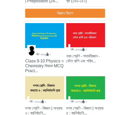
| Preposition (24...
শব্দ (১৪৬-১৫০)
বিজ্ঞান বিভাগ
১৮৯৬
০
৫৪৯
০
নবম শ্রেণি - পদার্থবিজ্ঞান -
ভৌত রাশি এবং পরিম...
Class 9-10 Physics ও
Chemistry বিষয়ক MCQ
Pract...
২৮৬০
০
১৫৭৩
০
দশম শ্রেণি - বিজ্ঞান | অধ্যায়
দশম শ্রেণি - বিজ্ঞান | অধ্যায়
৩ : বহুনির্বাচনি...
৪ : বহুনির্বাচনি...