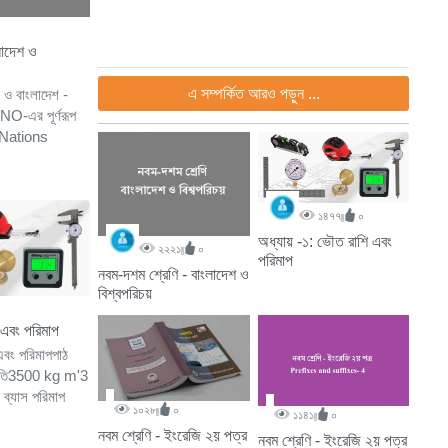
লাদেশ ও
এ সম্পর্কিত আরও পড়ুন ...
 ও বাংলাদেশ -
UNO-এর পূর্ণরূপ
 Nations
১৪৭৭
০
অধ্যায় -১: ভৌত রাশি এবং
২২২১
০
পরিমাপ
নবম-দশম শ্রেণি - বাংলাদেশ ও
বিশ্বপরিচয়
 এবং পরিমাপ
এবং পরিমাপপাঠ
্রপাতি3500 kg m'3
ব্যাস পরিমাপ
১০২৮
০
১১৪১
০
নবম শ্রেণি - ইংরেজি ২য় পত্র
নবম শ্রেণি - ইংরেজি ২য় পত্র