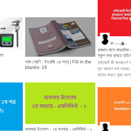
১৮২
০
রমজান মাসে মাধ্যমিক 
মাপ
স্কুল বন্ধ রাখতে হাইক
নবম শ্রেণি - ইংরেজি ২য় পত্র | Fill in the
হাইকোর্ট কী বলেছেন? ব
blanks- 19
মূল আদেশে বলা হয়েছে 
মাসের কারণে পুরো দেশে
ব্যবসায় উদ্যোগ - ২য় অধ্যায় - এমসিকিউ - ২