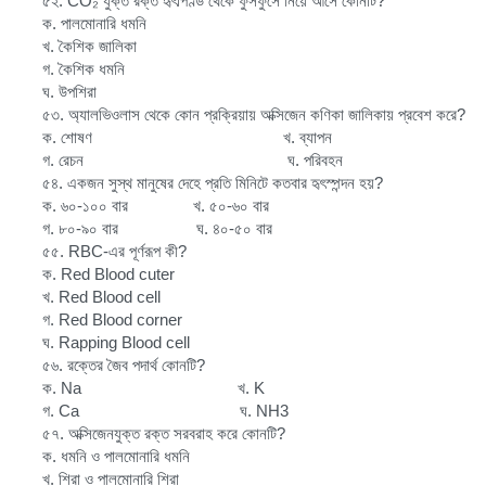
৫২. CO₂ যুক্ত রক্ত হৃৎপিণ্ড থেকে ফুসফুসে নিয়ে আসে কোনটি?
ক. পালমোনারি ধমনি
খ. কৈশিক জালিকা
গ. কৈশিক ধমনি
ঘ. উপশিরা
৫৩. অ্যালভিওলাস থেকে কোন প্রক্রিয়ায় অক্সিজেন কণিকা জালিকায় প্রবেশ করে?
ক. শোষণ খ. ব্যাপন
গ. রেচন ঘ. পরিবহন
৫৪. একজন সুস্থ মানুষের দেহে প্রতি মিনিটে কতবার হৃৎস্পন্দন হয়?
ক. ৬০-১০০ বার খ. ৫০-৬০ বার
গ. ৮০-৯০ বার ঘ. ৪০-৫০ বার
৫৫. RBC-এর পূর্ণরূপ কী?
ক. Red Blood cuter
খ. Red Blood cell
গ. Red Blood corner
ঘ. Rapping Blood cell
৫৬. রক্তের জৈব পদার্থ কোনটি?
ক. Na খ. K
গ. Ca ঘ. NH3
৫৭. অক্সিজেনযুক্ত রক্ত সরবরাহ করে কোনটি?
ক. ধমনি ও পালমোনারি ধমনি
খ. শিরা ও পালমোনারি শিরা