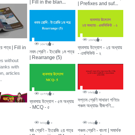
| Fill in the blan...
| Prefixes and suf...
১৩০৯
০
১৩০৭
০
ব্যবসায় উদ্যোগ - ২য় অধ্যায়
য় পত্র | Fill in
নবম শ্রেণি - ইংরেজি ১ম পত্র
- এমসিকিউ - ২
| Rearrange (5)
ies without
blanks with
on, articles
..
৮৯৩
০
২০৭৭
০
সপ্তম শ্রেণি সাধারণ গণিতঃ
ব্যবসায় উদ্যোগ - ৫ম অধ্যায়
পঞ্চম অধ্যায়ঃ বীজগণি...
- MCQ - ৫
৯৩২
০
৮৯১
০
ষষ্ঠ শ্রেণি - ইংরেজি ২য় পত্র
পঞ্চম শ্রেণি - বাংলা | সমার্থক