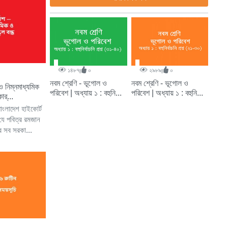
১৪৮৭
০
২৯৮৯
০
নবম শ্রেণি - ভূগোল ও
নবম শ্রেণি - ভূগোল ও
ও নিম্নমাধ্যমিক
পরিবেশ | অধ্যায় ১ : বহুনি...
পরিবেশ | অধ্যায় ১ : বহুনি...
োর্...
াংলাদেশ হাইকোর্ট
যে পবিত্র রমজান
র সব সরকা...