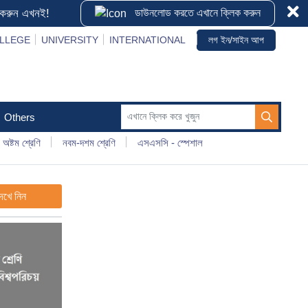
Clo
ড করুন এখনই!
ডাউনলোড করতে এখানে ক্লিক করুন
LLEGE
UNIVERSITY
INTERNATIONAL
লগ ইন/সাইন আপ
Others
অষ্টম শ্রেণি
নবম-দশম শ্রেণি
এসএসসি - স্পেশাল
েখে নিন