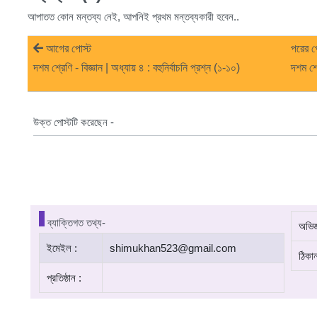
আপাতত কোন মন্তব্য নেই, আপনিই প্রথম মন্তব্যকারী হবেন..
আগের পোস্ট
পরের প
দশম শ্রেণি - বিজ্ঞান | অধ্যায় ৪ : বহুনির্বাচনি প্রশ্ন (১-১০)
দশম শ্র
উক্ত পোস্টটি করেছেন -
ব্যাক্তিগত তথ্য-
অভিজ্
ইমেইল :
shimukhan523@gmail.com
ঠিকান
প্রতিষ্ঠান :