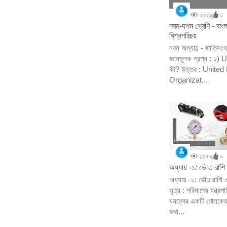
২২২১
০
নবম-দশম শ্রেণি - বাং
বিশ্বপরিচয়
নবম অধ্যায় - জাতিসংঘ
জ্ঞানমূলক প্রশ্ন : ১) 
কী? উত্তর : United
Organizat...
১৪৭৭
০
অধ্যায় -১: ভৌত রাশি
অধ্যায় -১: ভৌত রাশি 
সূত্র : পরিমাপের যন্ত
ঘনত্বের একটি গোলকের 
করা...