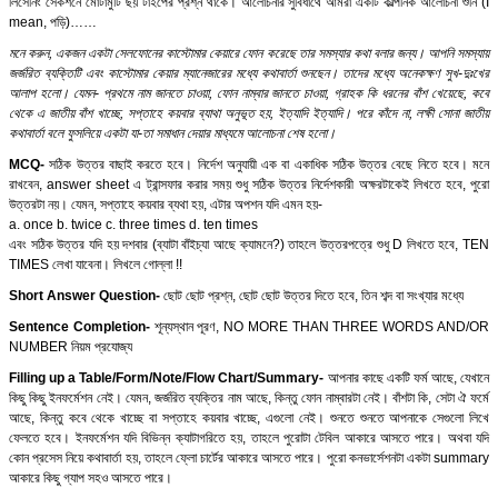
লিসেনিং সেকশনে মোটামুটি ছয় টাইপের প্রশ্ন থাকে। আলোচনার সুবিধার্থে আমরা একটি কাল্পনিক আলোচনা শুনি (I
mean, পড়ি)……
মনে করুন, একজন একটা সেলফোনের কাস্টোমার কেয়ারে ফোন করেছে তার সমস্যার কথা বলার জন্য। আপনি সমস্যায়
জর্জরিত ব্যক্তিটি এবং কাস্টোমার কেয়ার ম্যানেজারের মধ্যে কথাবার্তা শুনছেন। তাদের মধ্যে অনেকক্ষণ সুখ-দুঃখের
আলাপ হলো। যেমন- প্রথমে নাম জানতে চাওয়া, ফোন নাম্বার জানতে চাওয়া, গ্রাহক কি ধরনের বাঁশ খেয়েছে, কবে
থেকে এ জাতীয় বাঁশ খাচ্ছে, সপ্তাহে কয়বার ব্যাথা অনুভূত হয়, ইত্যাদি ইত্যাদি। পরে কাঁদে না, লক্ষী সোনা জাতীয়
কথাবার্তা বলে ফুসলিয়ে একটা যা-তা সমাধান দেয়ার মাধ্যমে আলোচনা শেষ হলো।
MCQ-
সঠিক উত্তর বাছাই করতে হবে। নির্দেশ অনুযায়ী এক বা একাধিক সঠিক উত্তর বেছে নিতে হবে। মনে
রাখবেন, answer sheet এ ট্রান্সফার করার সময় শুধু সঠিক উত্তর নির্দেশকারী অক্ষরটাকেই লিখতে হবে, পুরো
উত্তরটা নয়। যেমন, সপ্তাহে কয়বার ব্যথা হয়, এটার অপশন যদি এমন হয়-
a. once b. twice c. three times d. ten times
এবং সঠিক উত্তর যদি হয় দশবার (ব্যাটা বাঁইচ্যা আছে ক্যামনে?) তাহলে উত্তরপত্রে শুধু D লিখতে হবে, TEN
TIMES লেখা যাবেনা। লিখলে গোল্লা !!
Short Answer Question-
ছোট ছোট প্রশ্ন, ছোট ছোট উত্তর দিতে হবে, তিন শব্দ বা সংখ্যার মধ্যে
Sentence Completion-
শূন্যস্থান পূরণ, NO MORE THAN THREE WORDS AND/OR
NUMBER নিয়ম প্রযোজ্য
Filling up a Table/Form/Note/Flow Chart/Summary-
আপনার কাছে একটি ফর্ম আছে, যেখানে
কিছু কিছু ইনফর্মেশন নেই। যেমন, জর্জরিত ব্যক্তির নাম আছে, কিন্তু ফোন নাম্বারটা নেই। বাঁশটা কি, সেটা ঐ ফর্মে
আছে, কিন্তু কবে থেকে খাচ্ছে বা সপ্তাহে কয়বার খাচ্ছে, এগুলো নেই। শুনতে শুনতে আপনাকে সেগুলো লিখে
ফেলতে হবে। ইনফর্মেশন যদি বিভিন্ন ক্যাটাগরিতে হয়, তাহলে পুরোটা টেবিল আকারে আসতে পারে। অথবা যদি
কোন প্রসেস নিয়ে কথাবার্তা হয়, তাহলে ফ্লো চার্টের আকারে আসতে পারে। পুরো কনভার্সেশনটা একটা summary
আকারে কিছু গ্যাপ সহও আসতে পারে।