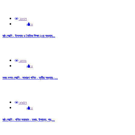
২৮৩৭
০
ষষ্ঠ শ্রেণি - ইসলাম ও নৈতিক শিক্ষা (৩য় অধ্যায...
১৫৩২
০
নবম-দশম শ্রেণি - সাধারণ গণিত - তৃতীয় অধ্যায়--...
৮৯৪৭
০
ষষ্ঠ শ্রেণি - গণিত সমাধান - তথ্য, উপাত্ত, গড়,...