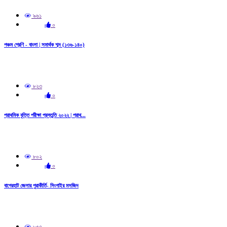
৯৬১
০
পঞ্চম শ্রেণি - বাংলা | সমার্থক শব্দ (১৩৬-১৪০)
৮২৩
০
প্রাথমিক বৃত্তি পরীক্ষা প্রস্তুতি ২০২২ | প্রাথ...
৮০২
০
বাগেরহাট জেলার পুরাকীর্তি- সিংগাইর মসজিদ
৮৫৭