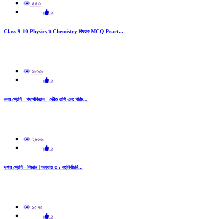
৫৫৩
০
Class 9-10 Physics ও Chemistry বিষয়ক MCQ Pract...
১৮৯৯
০
নবম শ্রেণি - পদার্থবিজ্ঞান - ভৌত রাশি এবং পরিম...
২৮৬৬
০
দশম শ্রেণি - বিজ্ঞান | অধ্যায় ৩ : বহুনির্বাচনি...
১৫৭৫
০