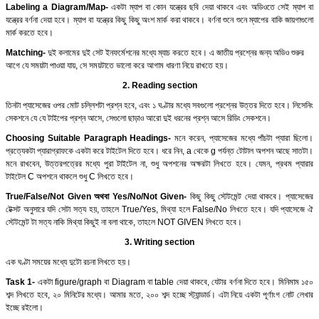
Labeling a Diagram/Map-
একটা ম্যাপ বা কোন যন্ত্রের ছবি দেয়া থাকবে এবং অডিওতে সেই ম্যাপ বা
যন্ত্রের বর্ণনা দেয়া হবে। ম্যাপ বা যন্ত্রের কিছু কিছু অংশ মার্ক করা থাকবে। বর্ণনা শুনে শুনে ম্যাপের বাকি জায়গাগুলো
মার্ক করতে হবে।
Matching-
দুই কলামের দুই সেট ইনফর্মেশনের মধ্যে ম্যাচ করতে হবে। এ জাতীয় প্রশ্নের জন্য অডিও শুরুর
আগে যে সময়টা পাওয়া যায়, সে সময়টাতে ভালো করে আগাম ধারণা নিয়ে রাখতে হয়।
2. Reading section
তিনটা প্যাসেজের ওপর মোট চল্লিশটা প্রশ্ন হবে, এবং ১ ঘণ্টার মধ্যে সবগুলো প্রশ্নের উত্তর দিতে হবে। লিসেনিং
সেকশনে যে যে টাইপের প্রশ্ন আসে, সেগুলো ছাড়াও আরো দুই ধরনের প্রশ্ন আসে রিডিং সেকশনে।
Choosing Suitable Paragraph Headings-
মনে করেন, প্যাসেজের মধ্যে পাঁচটা প্যারা ছিলো।
প্রত্যেকটা প্যারাগ্রাফকে একটা করে টাইটেল দিতে হবে। ধরে নিন, a থেকে g পর্যন্ত টোটাল অপশন আছে সাতটা।
মনে রাখবেন, উত্তরপত্রের মধ্যে পুরা টাইটেল না, শুধু অপশনের অক্ষরটা লিখতে হবে। যেমন, প্রথম প্যারার
টাইটেল C অপশনে থাকলে শুধু C লিখতে হবে।
True/False/Not Given অথবা Yes/No/Not Given-
কিছু কিছু স্টেটমেন্ট দেয়া থাকবে। প্যাসেজের
টেক্সট অনুসারে যদি সেটা সত্য হয়, তাহলে True/Yes, মিথ্যা হলে False/No লিখতে হবে। যদি প্যাসেজে ঐ
স্টেটমেন্ট টা সত্য নাকি মিথ্যা কিছুই না বলা থাকে, তাহলে NOT GIVEN লিখতে হবে।
3. Writing section
এক ঘণ্টা সময়ের মধ্যে দুটো রচনা লিখতে হয়।
Task 1-
একটা figure/graph বা Diagram বা table দেয়া থাকবে, যেটার বর্ণনা দিতে হবে। মিনিমাম ১৫০
শব্দ লিখতে হবে, ২০ মিনিটের মধ্যে। আমার মতে, ২০০ শব্দ হচ্ছে স্ট্যান্ডার্ড। এটা নিয়ে একটা পূর্ণাংগ নোট লেখার
ইচ্ছে রইলো।