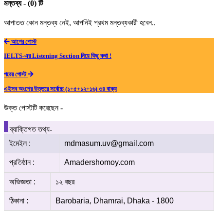
মন্তব্য - (0) টি
আপাতত কোন মন্তব্য নেই, আপনিই প্রথম মন্তব্যকারী হবেন..
আগের পোস্ট
IELTS-এর Listening Section নিয়ে কিছু কথা !
পরের পোস্ট
এইসব অংশের উত্তরে সর্বোচ্চ (১+৫+১২+১৬) ৩৪ বাক্য
উক্ত পোস্টটি করেছেন -
ব্যাক্তিগত তথ্য-
ইমেইল :
mdmasum.uv@gmail.com
প্রতিষ্ঠান :
Amadershomoy.com
অভিজ্ঞতা :
১২ বছর
ঠিকানা :
Barobaria, Dhamrai, Dhaka - 1800