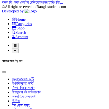
বাড়ল ফি, নবম শ্রেণির রেজিস্ট্রেশনের তারিখ নির্...
©All right reserved to Banglastudent.com
Developed by
Home
Categories
Shop
Search
Account
আমাদের আরো কিছু সেবা
স্কুল/কলেজে ভর্তি
বিশ্ববিদ্যালয় ভর্তি
শিক্ষা বিষয়ক সংবাদ
বিনামূল্যে বই ডাউনলোড
অনলাইনে কেনাকাটা
ভিডিও
ফ্রি কোর্স সমূহ