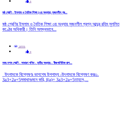
০
ষষ্ঠ শ্রেণি - ইসলাম ও নৈতিক শিক্ষা (৩য় অধ্যায়) সৃজনশীল প্র...
ষষ্ঠ শ্রেণির ইসলাম ও নৈতিক শিক্ষা ৩য় অধ্যায় সৃজনশীল প্রশ্ন আব্দুর রহিম সুললিত
কণ্ঠের অধিকারী। তিনি অশুদ্ধভাবে...
১৫৩২
০
নবম-দশম শ্রেণি - সাধারণ গণিত - তৃতীয় অধ্যায়-- বীজগাণিতিক রাশ...
উৎপাদকে বিশ্লেষণঃ ভাগশেষ উপপাদ্য -উৎপাদকে বিশ্লেষণ করঃ১.
3a3+2a+5সমাধানঃমনে করি, f(a)= 3a3+2a+5তাহলে,...