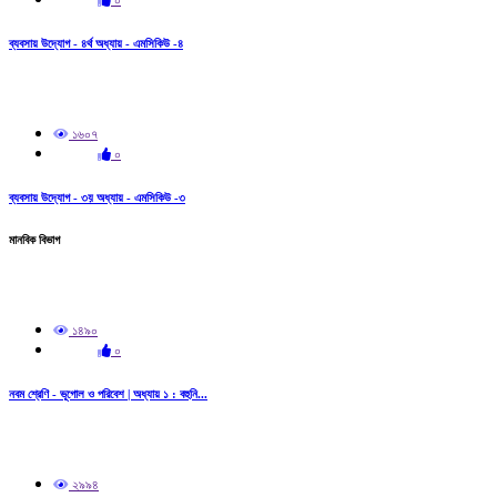
০
ব্যবসায় উদ্যোগ - ৪র্থ অধ্যায় - এমসিকিউ -৪
১৬০৭
০
ব্যবসায় উদ্যোগ - ৩য় অধ্যায় - এমসিকিউ -৩
মানবিক বিভাগ
১৪৯০
০
নবম শ্রেণি - ভূগোল ও পরিবেশ | অধ্যায় ১ : বহুনি...
২৯৯৪