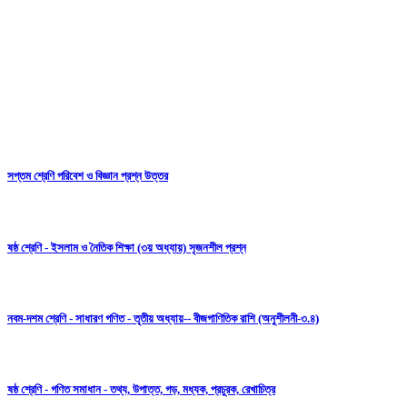
সপ্তম শ্রেণি পরিবেশ ও বিজ্ঞান প্রশ্ন উত্তর
ষষ্ঠ শ্রেণি - ইসলাম ও নৈতিক শিক্ষা (৩য় অধ্যায়) সৃজনশীল প্রশ্ন
নবম-দশম শ্রেণি - সাধারণ গণিত - তৃতীয় অধ্যায়-- বীজগাণিতিক রাশি (অনুশীলনী-৩.৪)
ষষ্ঠ শ্রেণি - গণিত সমাধান - তথ্য, উপাত্ত, গড়, মধ্যক, প্রচুরক, রেখাচিত্র