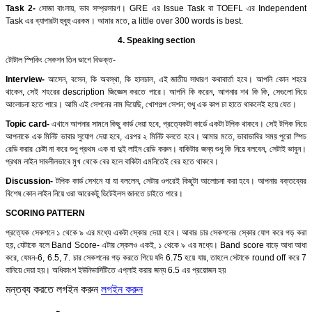
Task 2-
সোজা বাংলায়, ভাব সম্প্রসারণ। GRE এর Issue Task বা TOEFL এর Independent
Task এর ব্যাপারটা হুবুহু এরকম। আমার মতে, a little over 300 words is best.
4. Speaking section
টোটাল স্পিকিং সেকশন তিন ভাগে বিভক্ত-
Interview-
আসেন, বসেন, কি অবস্থা, কি হালচাল, এই জাতীয় সাধারণ কথাবার্তা হবে। আপনি কোন শহরে
থাকেন, সেই শহরের description জিজ্ঞেস করতে পারে। আপনি কি করেন, আপনার শখ কি কি, সেগুলো নিয়ে
আলোচনা হতে পারে। আমি এই সেশনের নাম দিয়েছি, খোশগল্প সেশন; শুধু এক কাপ চা হাতে থাকলেই হয়ে যেত।
Topic card-
এখানে আপনার সামনে কিছু কার্ড দেয়া হবে, প্রত্যেকটা কার্ডে একটা টপিক থাকবে। সেই টপিক নিয়ে
আপনাকে এক মিনিট ভাবার সুযোগ দেয়া হবে, এরপর ২ মিনিট বলতে হবে। আমার মতে, ভাবাভাবির সময় পুরো স্পিচ
রেডি করার চেষ্টা না করে শুধু প্রথম এক বা দুই লাইন রেডি করুন। বাকিটার জন্য শুধু কি নিয়ে বলবেন, সেটাই ভাবুন।
প্রথম লাইন সাবলীলভাবে মুখ থেকে বের হলে বাকিটা এমনিতেই বের হতে থাকবে।
Discussion-
টপিক কার্ড সেশনে যা যা বললেন, সেটার ওপরেই কিছুটা আলোচনা করা হবে। আপনার বক্তব্যের
বিশেষ কোন লাইন নিয়ে ওরা আরেকটু ডিটেইলস জানতে চাইতে পারে।
SCORING PATTERN
প্রত্যেক সেকশনে ১ থেকে ৯ এর মধ্যে একটা স্কোর দেয়া হবে। আবার চার সেকশনের স্কোর যোগ করে গড় করা
হয়, যেটাকে বলে Band Score- এটার স্কেলও একই, ১ থেকে ৯ এর মধ্যে। Band score বাড়ে আধা আধা
করে, যেমন-6, 6.5, 7. চার সেকশনের গড় করতে গিয়ে যদি 6.75 হয়ে যায়, তাহলে সেটাকে round off করে 7
বানিয়ে দেয়া হয়। অধিকাংশ ইউনিভার্সিটিতে এপ্লাই করার জন্য 6.5 এর প্রয়োজন হয়
মন্তব্য করতে লগইন করুন
লগইন করুন