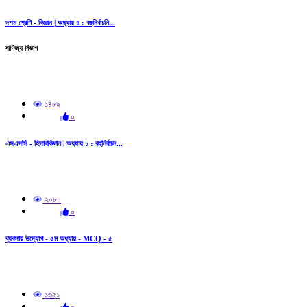
দশম শ্রেণি - বিজ্ঞান | অধ্যায় ৪ : বহুনির্বাচনি...
বাণিজ্য বিভাগ
১৪৮৯
০
এসএসসি - হিসাববিজ্ঞান | অধ্যায় ১ : বহুনির্বাচন...
২০৮০
০
ব্যবসায় উদ্যোগ - ৫ম অধ্যায় - MCQ - ৫
১৩৫১