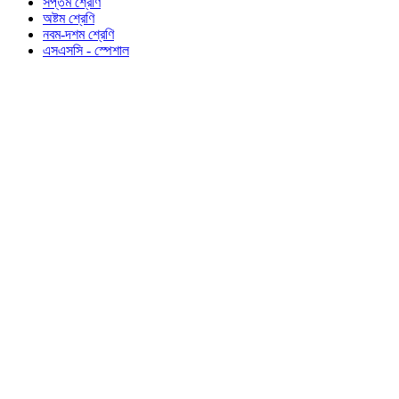
সপ্তম শ্রেণি
অষ্টম শ্রেণি
নবম-দশম শ্রেণি
এসএসসি - স্পেশাল