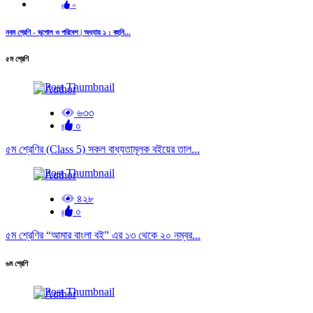
০
নবম শ্রেণি - ভূগোল ও পরিবেশ | অধ্যায় ১ : বহুনি...
৫ম শ্রেণি
৬৩৩
০
৫ম শ্রেণির (Class 5) সকল বাধ্যতামূলক বইয়ের তাল...
৪২৮
০
৫ম শ্রেণির “আমার বাংলা বই” এর ১৩ থেকে ২০ নম্বর...
৬ম শ্রেণি