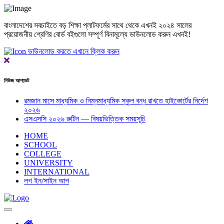
বাংলাদেশের সবচাইতে বড় শিক্ষা প্লাটফর্মের সাথে থেকে এখনই ২০২৪ সালের
প্রয়োজনীয় শ্রেণির বোর্ড বইগুলো সম্পূর্ণ বিনামূল্যে ডাউনলোড করুন এখনই!
ডাউনলোড করতে এখানে ক্লিক করুন
Close
নিউজ আপডেট
রমজান মাসে মাধ্যমিক ও নিম্নমাধ্যমিক স্কুল বন্ধ রাখতে হাইকোর্টের নির্দেশ
২০২৬
এসএসসি ২০২৬ রুটিন — বিষয়ভিত্তিক সময়সূচি
HOME
SCHOOL
COLLEGE
UNIVERSITY
INTERNATIONAL
লগ ইন/সাইন আপ