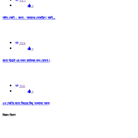
০
অষ্টম শ্রেণি – বাংলা - আমাদের লোকশিল্প | বহুনি...
৫৮৯
০
বাংলা স্টুডেন্ট এর সকল কার্যক্রম বন্ধ ঘোষণা।
৪১৮
০
৫ম শ্রেণির বাংলা বিষয়ের কিছু সম্ভাব্য প্রশ্ন
বিজ্ঞান বিভাগ