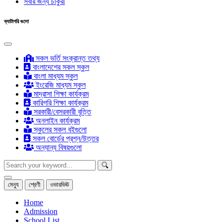
সবার জন্য চাকুরী
ক্যাটাগরি গুলো
সকল ভর্তি সংক্রান্ত তথ্য
বাংলাদেশের সকল স্কুল
বাংলা মাধ্যম স্কুল
ইংরেজি মাধ্যম স্কুল
মাদ্রাসা শিক্ষা কার্যক্রম
কারিগরি শিক্ষা কার্যক্রম
সরকারী/বেসরকারী বৃত্তি
অনলাইন কার্যক্রম
স্কুলের সকল বইগুলো
সকল বোর্ডের প্রশ্ন/উত্তর
অন্যান্য বিষয়গুলো
মেন্যু
শ্রেণী
ওভারভিঊ
Home
Admission
School List