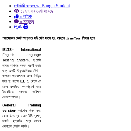
পোস্টটি করেছেন-
Bangla Student
১৪৬৭ বার দেখা হয়েছে
০ লাইক
০ মন্তব্য
প্রিন্ট-
প্যাসেজের টেক্সট অনুসারে যদি সেটা সত্য হয়, তাহলে True/Yes, মিথ্যা হলে
IELTS
= International
English Language
Testing System, ইংরেজি
ভাষায় আপনার দক্ষতা যাচাই করার
জন্য একটি স্ট্যান্ডার্ডাইজড টেস্ট।
আপনার প্রয়োজনের ওপর ভিত্তি
করে দু ধরনের IELTS থেকে যে
কোন একটিতে অংশগ্রহণ করে
ইংরেজিতে আপনার কারিশমা
দেখাতে পারেন।
General Training
version-
পড়াশোনা ভিন্ন অন্য
কোন উদ্দেশ্যে, যেমন-ইমিগ্রেশন,
চাকরি, ইত্যাদির জন্য লাগবে
জেনারেল ট্রেনিং ভার্সন।