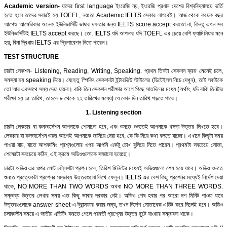
Academic version-
যাদের first language ইংরেজি নয়, ইংরেজি প্রধান দেশের বিশ্ববিদ্যালয়ে ভর্তি
হতে হলে তাদের সবারই হয় TOEFL, নয়তো Academic IELTS স্কোর লাগবেই। আজ থেকে কয়েক বছর
আগেও আমেরিকার অনেক ইউনিভার্সিটি ভাষার দক্ষতার জন্য IELTS score accept করতো না, কিন্তু এখন সব
ইউনিভার্সিটিই IELTS accept করছে। তো, IELTS যদি আপনার যদি TOEFL এর চেয়ে বেশি ফ্যামিলিয়ার মনে
হয়, বিনা দ্বিধায় IELTS এর প্রিপারেশন নিতে পারেন।
TEST STRUCTURE
চারটা সেকশন- Listening, Reading, Writing, Speaking. প্রথম তিনটা সেকশন ক্রম মেনেই চলে,
সমস্যা হয় speaking নিয়ে। যেহেতু স্পিকিং সেকশনটা ইন্টারভিউ স্টাইলের (ডিটেইলস নিচে দেখুন), তাই সবাইকে
তো আর একসাথে সময় দেয়া যায়না। বাকি তিন সেকশন পরীক্ষার আগে পিছে সাতদিনের মধ্যে (অর্থাৎ, যদি বাকি তিনটার
পরীক্ষা হয় ১৫ তারিখ, তাহলে ৮ থেকে ২২ তারিখের মধ্যে) যে কোন দিন তারিখ পড়তে পারে।
1. Listening section
চারটা লেকচার বা কনভার্সেশন আপনাকে শোনানো হবে, এবং শুনতে শুনতেই আপনাকে খসড়া উত্তর লিখতে হবে।
লেকচার বা কনভার্সেশন শুরুর আগেই আপনাকে জানিয়ে দেয়া হবে, কে কি নিয়ে কথা বলতে যাচ্ছে। এখানে কিছুটা সময়
পাওয়া যায়, যাতে আপকামিং প্রশ্নগুলোর ওপর আপনি একটু চোখ বুলিয়ে নিতে পারেন। প্রথমটা সবচেয়ে সোজা,
শেষেরটা সবচেয়ে কঠিন, এই ক্রমে অডিওগুলোকে সাজানো হয়েছে।
চারটা অডিও এর ওপর মোট চল্লিশটা প্রশ্ন হবে, তিরিশ মিনিটের মধ্যেই অডিওগুলো শেষ হয়ে যাবে। অডিও শুনতে
শুনতে প্রত্যেকটা প্রশ্নের সম্ভাব্য উত্তরগুলো লিখে ফেলুন। IELTS এর বেশ কিছু প্রশ্নের মধ্যেই নির্দেশ দেয়া
থাকে, NO MORE THAN TWO WORDS অথবা NO MORE THAN THREE WORDS.
সম্ভাব্য উত্তর লেখার সময় এত কিছু ভাবার দরকার নেই। অডিও শেষ হবার পর আরো দশ মিনিট পাওয়া যাবে
উত্তরগুলোকে answer sheet-এ ট্রান্সফার করার জন্য, তখন নির্দেশ মোতাবেক এডিট করে নিলেই হবে। অডিও
চলাকালীন সময়ে এ জাতীয় এডিটিং করতে গেলে পরবর্তী প্রশ্নের উত্তর ছুটে যাওয়ার সম্ভাবনা থাকে।