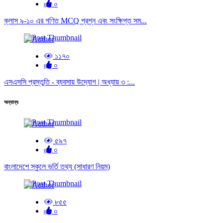
০
ক্লাস ৯-১০ এর গণিত MCQ প্রশ্ন এবং সংক্ষিপ্ত সম...
১১৭০
০
এসএসসি প্রস্তুতি - ব্যবসায় উদ্যোগ | অধ্যায় ৩ :...
অন্যান্য
৫৯৭
০
বাংলাদেশে স্কুলে ভর্তি তথ্য (সাধারণ নিয়ম)
৮৫৫
০