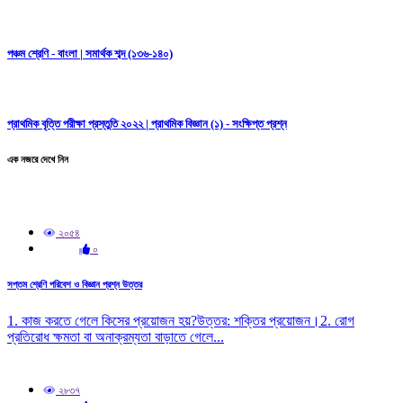
পঞ্চম শ্রেণি - বাংলা | সমার্থক শব্দ (১৩৬-১৪০)
প্রাথমিক বৃত্তি পরীক্ষা প্রস্তুতি ২০২২ | প্রাথমিক বিজ্ঞান (১) - সংক্ষিপ্ত প্রশ্ন
এক নজরে দেখে নিন
২০৫৪
০
সপ্তম শ্রেণি পরিবেশ ও বিজ্ঞান প্রশ্ন উত্তর
1. কাজ করতে গেলে কিসের প্রয়োজন হয়?উত্তর: শক্তির প্রয়োজন।2. রোগ
প্রতিরোধ ক্ষমতা বা অনাক্রম্যতা বাড়াতে গেলে...
২৮৩৭