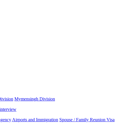
ivision
Mymensingh Division
interview
Agency
Airports and Immigration
Spouse / Family Reunion Visa