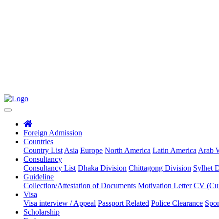
Foreign Admission
Countries
Country List
Asia
Europe
North America
Latin America
Arab 
Consultancy
Consultancy List
Dhaka Division
Chittagong Division
Sylhet D
Guideline
Collection/Attestation of Documents
Motivation Letter
CV (Cur
Visa
Visa interview / Appeal
Passport Related
Police Clearance
Spon
Scholarship