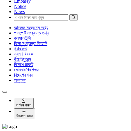
Embassy
Notice
News
আবেদন সংক্রান্ত তথ্য
পাসপোর্ট সংক্রান্ত তথ্য
কনসালটেন্সি
ভিসা সংক্রান্ত বিষয়াদি
ইন্টারভিউ
ভ্রমণ বিষয়ক
বীমা/ইন্সুরেন্স
বিদেশে চাকরি
সেমিনার/প্রশিক্ষন
বিদেশের খবর
অন্যান্য
লগইন করুন
নিবন্ধন করুন