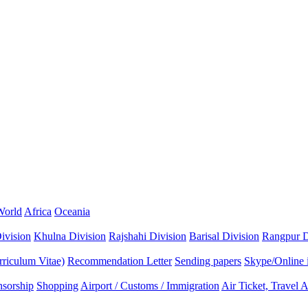
World
Africa
Oceania
ivision
Khulna Division
Rajshahi Division
Barisal Division
Rangpur D
riculum Vitae)
Recommendation Letter
Sending papers
Skype/Online 
sorship
Shopping
Airport / Customs / Immigration
Air Ticket, Travel 