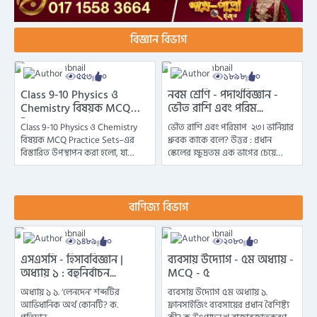
বিজ্ঞান বিভাগ
৫৫৩
০
১৮৯৮
০
Class 9-10 Physics ও
নবম শ্রেণি - পদার্থবিজ্ঞান -
Chemistry বিষয়ক MCQ
ভৌত রাশি এবং পরিম...
Pract...
Class 9-10 Physics ও Chemistry
ভৌত রাশি এবং পরিমাপ ২৩। ভার্নিয়ার
বিষয়ক MCQ Practice Sets–এর
ধ্রুবক কাকে বলে? উত্তর : প্রধান
বিস্তারিত উপস্থাপন করা হলো, যা
স্কেলের ক্ষুদ্রতম এক ভাগের চেয়ে
এসএসসি পরীক্ষার্থীদের জন্...
ভার্নিয়ার স্কেলে...
বাণিজ্য বিভাগ
১৪৮৯
০
২০৮০
০
এসএসসি - হিসাববিজ্ঞান |
ব্যবসায় উদ্যোগ - ৫ম অধ্যায় -
অধ্যায় ১ : বহুনির্বাচন...
MCQ - ৫
অধ্যায় ১ ১. ‘লেনদেন’ শব্দটির
ব্যবসায় উদ্যোগ ৫ম অধ্যায় ১.
আভিধানিক অর্থ কোনটি? ক.
ফ্রানসাইজিং ব্যবসায়ের প্রধান বৈশিষ্ট্য