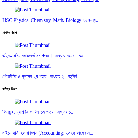
HSC Physics, Chemistry, Math, Biology এর জন্য...
মানবিক বিভাগ
এইচএসসি- সমাজকর্ম ১ম পত্র । অধ্যায় নং- ৩ : বহু...
পৌরনীতি ও সুশাসন ২য় পত্র | অধ্যায় ২ : বহুনির্ব...
বাণিজ্য বিভাগ
ফিন্যান্স, ব্যাংকিং ও বিমা ১ম পত্র | অধ্যায় ১...
এইচএসসি হিসাববিজ্ঞান (Accounting) ২০২৫ সালের স...