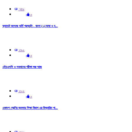
৭৪৮
০
ক্যাডেট কলেজে ভর্তি প্রস্তুতি - বাংলা (১)/ভাষা ও ব...
৫৯২
০
এইচএসসি ও সমমানের পরীক্ষা শুরু আজ
৫০২
০
একাদশ শ্রেণির ব্যবসায় শিক্ষা বিভাগ এর বিস্তারিত গা...