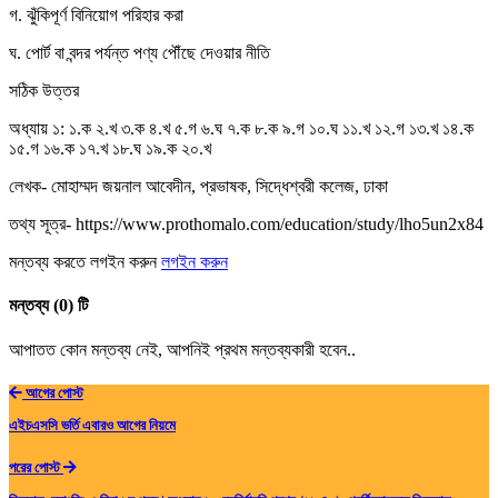
গ. ঝুঁকিপূর্ণ বিনিয়োগ পরিহার করা
ঘ. পোর্ট বা বন্দর পর্যন্ত পণ্য পৌঁছে দেওয়ার নীতি
সঠিক উত্তর
অধ্যায় ১: ১.ক ২.খ ৩.ক ৪.খ ৫.গ ৬.ঘ ৭.ক ৮.ক ৯.গ ১০.ঘ ১১.খ ১২.গ ১৩.খ ১৪.ক
১৫.গ ১৬.ক ১৭.খ ১৮.ঘ ১৯.ক ২০.খ
লেখক- মোহাম্মদ জয়নাল আবেদীন, প্রভাষক, সিদ্ধেশ্বরী কলেজ, ঢাকা
তথ্য সূত্র- https://www.prothomalo.com/education/study/lho5un2x84
মন্তব্য করতে লগইন করুন
লগইন করুন
মন্তব্য (0) টি
আপাতত কোন মন্তব্য নেই, আপনিই প্রথম মন্তব্যকারী হবেন..
আগের পোস্ট
এইচএসসি ভর্তি এবারও আগের নিয়মে
পরের পোস্ট