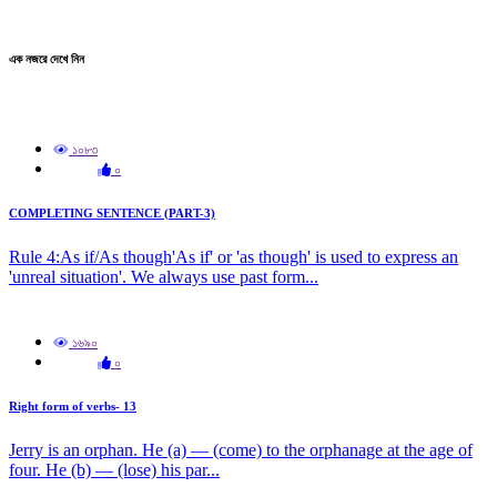
এক নজরে দেখে নিন
১০৮৩
০
COMPLETING SENTENCE (PART-3)
Rule 4:As if/As though'As if' or 'as though' is used to express an
'unreal situation'. We always use past form...
১৬৯০
০
Right form of verbs- 13
Jerry is an orphan. He (a) — (come) to the orphanage at the age of
four. He (b) — (lose) his par...