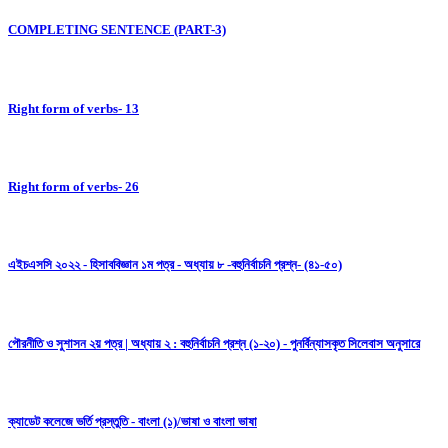
COMPLETING SENTENCE (PART-3)
Right form of verbs- 13
Right form of verbs- 26
এইচএসসি ২০২২ - হিসাববিজ্ঞান ১ম পত্র - অধ্যায় ৮ -বহুনির্বাচনি প্রশ্ন- (৪১-৫০)
পৌরনীতি ও সুশাসন ২য় পত্র | অধ্যায় ২ : বহুনির্বাচনি প্রশ্ন (১-২০) - পুনর্বিন্যাসকৃত সিলেবাস অনুসারে
ক্যাডেট কলেজে ভর্তি প্রস্তুতি - বাংলা (১)/ভাষা ও বাংলা ভাষা