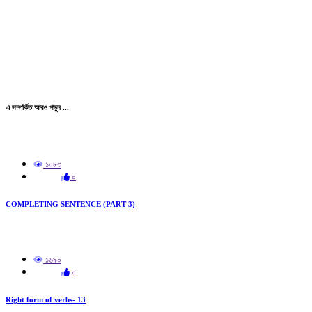
এ সম্পর্কিত আরও পড়ুন ...
১০৮৩
০
COMPLETING SENTENCE (PART-3)
১৬৯০
০
Right form of verbs- 13