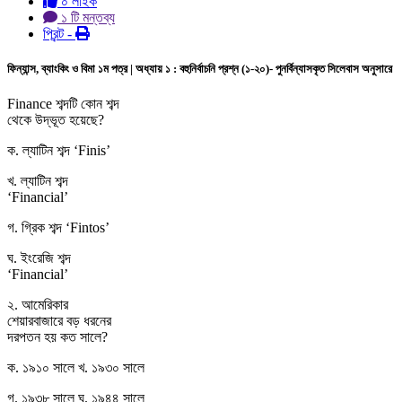
০ লাইক
১ টি মন্তব্য
প্রিন্ট -
ফিন্যান্স, ব্যাংকিং ও বিমা ১ম পত্র | অধ্যায় ১ : বহুনির্বাচনি প্রশ্ন (১-২০)- পুনর্বিন্যাসকৃত সিলেবাস অনুসারে
Finance শব্দটি কোন শব্দ
থেকে উদ্ভূত হয়েছে?
ক. ল্যাটিন শব্দ ‘Finis’
খ. ল্যাটিন শব্দ
‘Financial’
গ. গ্রিক শব্দ ‘Fintos’
ঘ. ইংরেজি শব্দ
‘Financial’
২. আমেরিকার
শেয়ারবাজারে বড় ধরনের
দরপতন হয় কত সালে?
ক. ১৯১০ সালে খ. ১৯৩০ সালে
গ. ১৯৩৮ সালে ঘ. ১৯৪৪ সালে