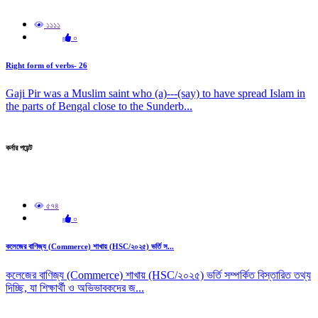
১১১১
০
Right form of verbs- 26
Gaji Pir was a Muslim saint who (a)---(say) to have spread Islam in
the parts of Bengal close to the Sunderb...
কর্নার পয়েন্ট
৫৭৪
০
কলেজের বাণিজ্য (Commerce) শাখায় (HSC/২০২৫) ভর্তি স...
কলেজের বাণিজ্য (Commerce) শাখায় (HSC/২০২৫) ভর্তি সম্পর্কিত বিস্তারিত তথ্য
দিচ্ছি, যা শিক্ষার্থী ও অভিভাবকদের জ...