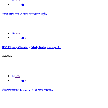
৩২৮
০
একাদশ শ্রেণির বাংলা ১ম পত্রের প্রবন্ধ/নিবন্ধ (তৃতী...
৪১৫
০
HSC Physics, Chemistry, Math, Biology এর জন্য শর্ট...
বিজ্ঞান বিভাগ
৬১৯
০
এইচএসসি রসায়ন (Chemistry) ২০২৫ সালের সম্ভাব্য...