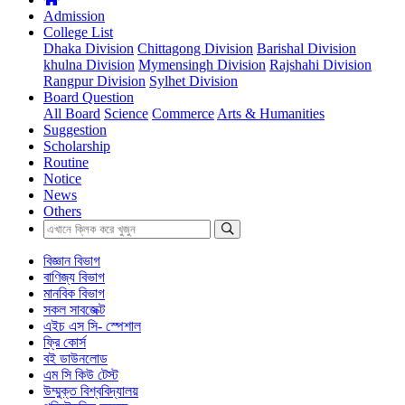
Admission
College List
Dhaka Division
Chittagong Division
Barishal Division
khulna Division
Mymensingh Division
Rajshahi Division
Rangpur Division
Sylhet Division
Board Question
All Board
Science
Commerce
Arts & Humanities
Suggestion
Scholarship
Routine
Notice
News
Others
বিজ্ঞান বিভাগ
বাণিজ্য বিভাগ
মানবিক বিভাগ
সকল সাবজেক্ট
এইচ এস সি- স্পেশাল
ফ্রি কোর্স
বই ডাউনলোড
এম সি কিউ টেস্ট
উম্মুক্ত বিশ্ববিদ্যালয়