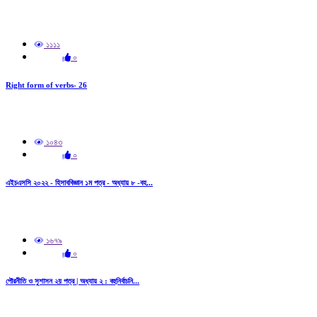
১১১১
০
Right form of verbs- 26
১০৪৩
০
এইচএসসি ২০২২ - হিসাববিজ্ঞান ১ম পত্র - অধ্যায় ৮ -বহ...
১৬৭৯
০
পৌরনীতি ও সুশাসন ২য় পত্র | অধ্যায় ২ : বহুনির্বাচনি...