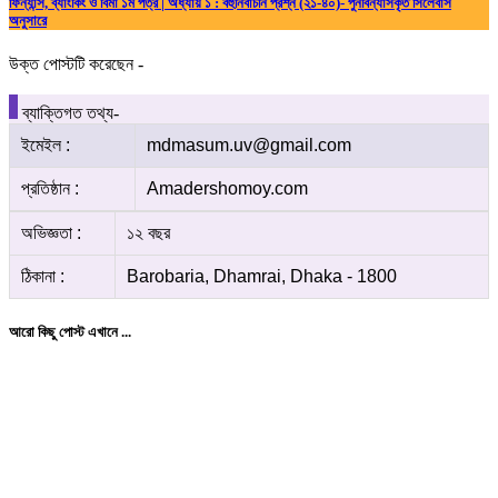
ফিন্যান্স, ব্যাংকিং ও বিমা ১ম পত্র | অধ্যায় ১ : বহুনির্বাচনি প্রশ্ন (২১-৪০)- পুনর্বিন্যাসকৃত সিলেবাস
অনুসারে
উক্ত পোস্টটি করেছেন -
ব্যাক্তিগত তথ্য-
ইমেইল :
mdmasum.uv@gmail.com
প্রতিষ্ঠান :
Amadershomoy.com
অভিজ্ঞতা :
১২ বছর
ঠিকানা :
Barobaria, Dhamrai, Dhaka - 1800
আরো কিছু পোস্ট এখানে ...