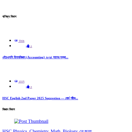
বাণিজ্য বিভাগ
৪৬৯
০
এইচএসসি হিসাববিজ্ঞান (Accounting) ২০২৫ সালের সম্ভা...
৫৩৭
০
HSC English 2nd Paper 2025 Suggestion — বোর্ড পরীক...
বিজ্ঞান বিভাগ
HSC Physics, Chemistry, Math, Biology এর জন্য...