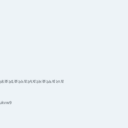
ঘ ১৪.ক ১৫.ক ১৬.ঘ ১৭.খ ১৮.ক ১৯.খ ২০.ঘ
mukvw9