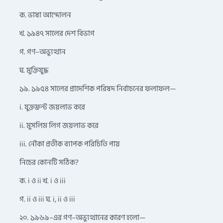
ক. ভাষা আন্দোলন
খ. ১৯৪৭ সালের দেশ বিভাগ
গ. গণ–অভ্যুত্থান
ঘ. মুক্তিযুদ্ধ
১৯. ১৯৫৪ সালের প্রাদেশিক পরিষদ নির্বাচনের ফলাফল—
i. যুক্তফ্রন্ট জয়লাভ করে
ii. মুসলিম লিগ জয়লাভ করে
iii. নৌকা প্রতীক ব্যাপক পরিচিতি পায়
নিচের কোনটি সঠিক?
ক. i ও ii খ. i ও iii
গ. ii ও iii ঘ. i, ii ও iii
২০. ১৯৬৯–এর গণ–অভ্যুত্থানের কারণ হলো—