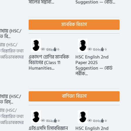
সালের সম্ভাব্য...
Suggestion — বোর্ড...
মানবিক বিভাগ
শাখায় (HSC/
ত বি...
খায় (HSC/
৫৪৯
০
৫৩৬
০
 বিস্তারিত তথ্য
একাদশ শ্রেণির মানবিক
HSC English 2nd
থী ও অভিভাবকদের
বিভাগের (Class 11
Paper 2025
Humanities...
Suggestion — বোর্ড
পরীক...
বাণিজ্য বিভাগ
াখায় (HSC/
ত বিস্...
খায় (HSC/
 বিস্তারিত তথ্য
৪৬৯
০
৫৩৬
০
থী ও অভিভাবকদের
এইচএসসি হিসাববিজ্ঞান
HSC English 2nd