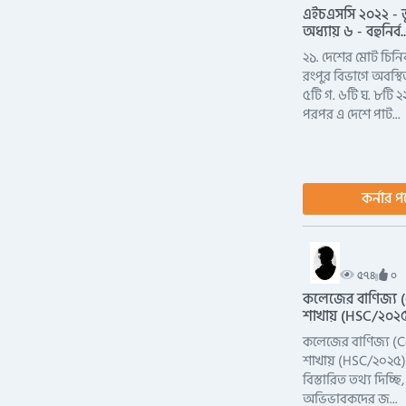
এইচএসসি ২০২২ - ভ
অধ্যায় ৬ - বহুনির্ব..
২১. দেশের মোট চি
রংপুর বিভাগে অবস্থি
৫টি গ. ৬টি ঘ. ৮টি ২২
পরপর এ দেশে পাট...
কর্নার প
৫৭৪
০
কলেজের বাণিজ্য
শাখায় (HSC/২০২৫) 
কলেজের বাণিজ্য 
শাখায় (HSC/২০২৫) ভ
বিস্তারিত তথ্য দিচ্ছি,
অভিভাবকদের জ...