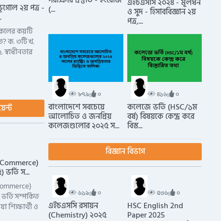
পরীক্ষার প্রস্তুতি - ইংরেজি
এইচএসসি ২০২৪ - মূলধন
ূগোল ২য় পত্র -
(...
ও সুদ - হিসাববিজ্ঞান ২য়
.
পত্র,...
নিকলের কয়টি
ত? ক. ৩টি খ.
. স্বাধীনতার
৮৭৯
০
৪১৬
০
বাংলাদেশে সবচেয়ে
কলেজে ভর্তি (HSC/১ম
য়েন্ট
আলোচিত ও জনপ্রিয়
বর্ষ) বিষয়কে কেন্দ্র করে
কলেজগুলোর ২০২৫ স...
বিস্ত...
বিজ্ঞান বিভাগ
 (Commerce)
ভর্তি স...
(Commerce)
৬১৯
০
৫৩৬
০
র্তি সম্পর্কিত
এইচএসসি রসায়ন
HSC English 2nd
 যা শিক্ষার্থী ও
(Chemistry) ২০২৫
Paper 2025