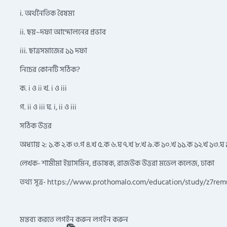
i. অর্থনৈতিক বৈষম্য
ii. ছয়–দফা আন্দোলনের প্রভাব
iii. ছাত্রসমাজের ১১ দফা
নিচের কোনটি সঠিক?
ক. i ও ii খ. i ও iii
গ. ii ও iii ঘ. i, ii ও iii
সঠিক উত্তর
অধ্যায় ২: ১.ক ২.ক ৩.গ ৪.খ ৫.ক ৬.ঘ ৭.খ ৮.খ ৯.ক ১০.খ ১১.ক ১২.খ ১৩.
লেখক- শামীমা ইয়াসমিন, প্রভাষক, রাজউক উত্তরা মডেল কলেজ, ঢাকা
তথ্য সূত্র- https://www.prothomalo.com/education/study/z7re
মন্তব্য করতে লগইন করুন
লগইন করুন