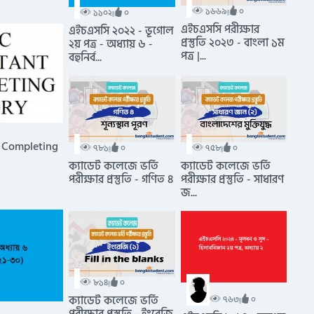
১৬৬৯
০
১১০২
০
এইচএসসি পরীক্ষার
এইচএসসি ২০২২ - ভূগোল
প্রস্তুতি ২০২৩ - বাংলা ১ম
২য় পত্র - অধ্যায় ৬ -
পত্র |...
বহুনির্ব...
 Completing
৭৮১
০
৭৫৮
০
ক্যাডেট কলেজে ভর্তি
ক্যাডেট কলেজে ভর্তি
পরীক্ষার প্রস্তুতি - গণিত ৪
পরীক্ষার প্রস্তুতি - সাধারণ
জ...
৮১৪
০
ক্যাডেট কলেজে ভর্তি
৭৬৩
০