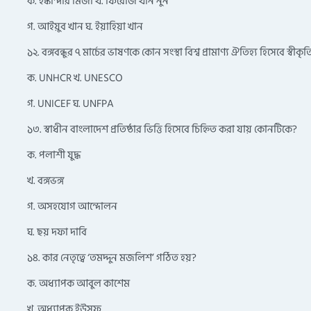
ক. ইস্কান্দার মির্জা খ. ফিরোজ খান নুন
গ. আইয়ুব খান ঘ. ইয়াহিয়া খান
১২. বঙ্গবন্ধুর ৭ মার্চের ভাষণকে কোন সংস্থা বিশ্ব প্রামাণ্য ঐতিহ্য হিসেবে স্বীকৃ
ক. UNHCR খ. UNESCO
গ. UNICEF ঘ. UNFPA
১৩. স্বাধীন বাংলাদেশ প্রতিষ্ঠার ভিত্তি হিসেবে চিহ্নিত করা যায় কোনটিকে?
ক. পলাশী যুদ্ধ
খ. বঙ্গভঙ্গ
গ. অসহযোগ আন্দোলন
ঘ. ছয় দফা দাবি
১৪. কার নেতৃত্বে ‘তমদ্দুন মজলিশ’ গঠিত হয়?
ক. অধ্যাপক আবুল কাশেম
খ. অধ্যাপক ইউসুফ