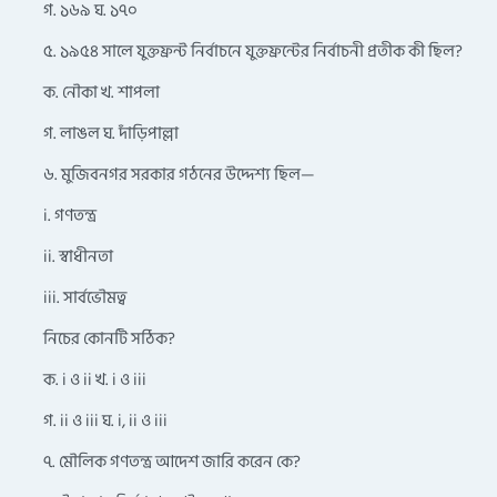
গ. ১৬৯ ঘ. ১৭০
৫. ১৯৫৪ সালে যুক্তফ্রন্ট নির্বাচনে যুক্তফ্রন্টের নির্বাচনী প্রতীক কী ছিল?
ক. নৌকা খ. শাপলা
গ. লাঙল ঘ. দাঁড়িপাল্লা
৬. মুজিবনগর সরকার গঠনের উদ্দেশ্য ছিল—
i. গণতন্ত্র
ii. স্বাধীনতা
iii. সার্বভৌমত্ব
নিচের কোনটি সঠিক?
ক. i ও ii খ. i ও iii
গ. ii ও iii ঘ. i, ii ও iii
৭. মৌলিক গণতন্ত্র আদেশ জারি করেন কে?