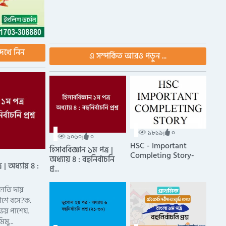
েখে নিন
এ সম্পর্কিত আরও পড়ুন ...
১৮১৯
০
১০৬০
০
HSC - Important
হিসাববিজ্ঞান ১ম পত্র |
Completing Story-
অধ্যায় ৪ : বহুনির্বাচনি
র | অধ্যায় ৪ :
প্র...
চলতি দায়
াশে বসে?ক.
উভয় পাশেঘ.
িমু...