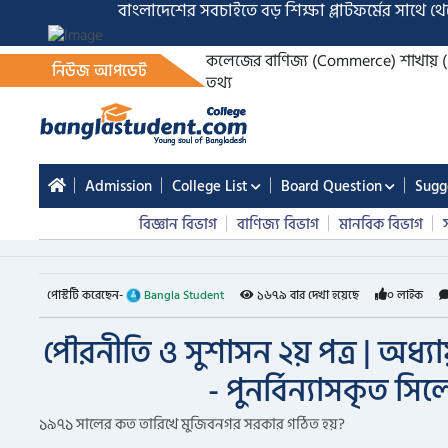
বাংলাদেশের সবচাইতে বড় শিক্ষা প্লাটফর্মের সাথে থে
কলেজের বাণিজ্য (Commerce) শাখায় (HSC
নিউজ আপডেট
তথ্য
Admission
College List
Board Question
Sugg
বিজ্ঞান বিভাগ
বাণিজ্য বিভাগ
মানবিক বিভাগ
পোস্টটি করেছেন-
Bangla Student
১৬৭৯ বার দেখা হয়েছে
০ লাইক
পৌরনীতি ও সুশাসন ২য় পত্র | অধ্যায় ২
- পুনর্বিন্যাসকৃত স
১৯৭১ সালের কত তারিখে মুজিবনগর সরকার গঠিত হয়?