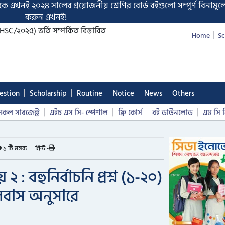
কে এখনই ২০২৪ সালের প্রয়োজনীয় শ্রেণির বোর্ড বইগুলো সম্পূর্ণ বিনামূ
করুন এখনই!
/২০২৫) ভর্তি সম্পর্কিত বিস্তারিত
Home
Sc
estion
Scholarship
Routine
Notice
News
Others
সকল সাবজেক্ট
এইচ এস সি- স্পেশাল
ফ্রি কোর্স
বই ডাউনলোড
এম সি ক
১ টি মন্তব্য
প্রিন্ট -
 : বহুনির্বাচনি প্রশ্ন (১-২০)
িলেবাস অনুসারে