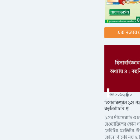
এক নজরে দ
১০৬০
০
হিসাববিজ্ঞান ১ম পত্
বহুনির্বাচনি প্র...
১.সব দীর্ঘমেয়াদি ও 
রেওয়ামিলের কোন প
ডেবিটখ. ক্রেডিটগ. 
কোনো পাশেই নয় ২. ম