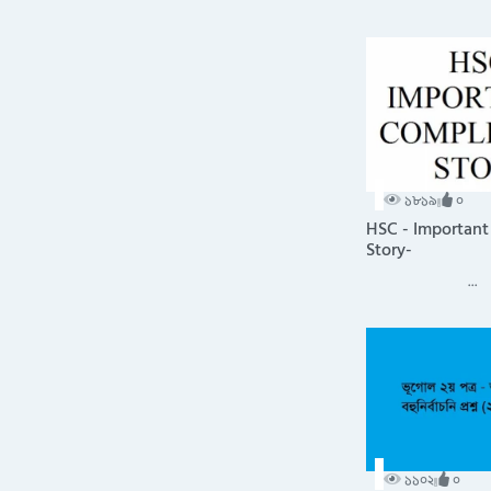
১৮১৯
০
HSC - Important
Story-
...
১১০২
০