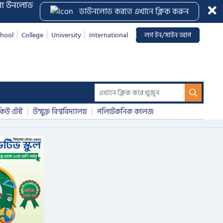
ল্যে উনলোড
Clos
ডাউনলোড করতে এখানে ক্লিক করুন
hool
College
University
International
লগ ইন/সাইন আপ
িউ টেস্ট
উম্মুক্ত বিশ্ববিদ্যালয়
পলিটেকনিক কলেজ