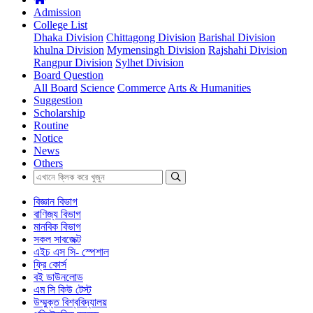
Admission
College List
Dhaka Division
Chittagong Division
Barishal Division
khulna Division
Mymensingh Division
Rajshahi Division
Rangpur Division
Sylhet Division
Board Question
All Board
Science
Commerce
Arts & Humanities
Suggestion
Scholarship
Routine
Notice
News
Others
বিজ্ঞান বিভাগ
বাণিজ্য বিভাগ
মানবিক বিভাগ
সকল সাবজেক্ট
এইচ এস সি- স্পেশাল
ফ্রি কোর্স
বই ডাউনলোড
এম সি কিউ টেস্ট
উম্মুক্ত বিশ্ববিদ্যালয়