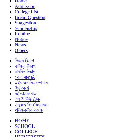
Home
Admission
College List
Board Question
Suggestion
Scholarship
Routine
Notice
News
Others
বিজ্ঞান বিভাগ
বাণিজ্য বিভাগ
মানবিক বিভাগ
সকল সাবজেক্ট
এইচ এস সি- স্পেশাল
ফ্রি কোর্স
বই ডাউনলোড
এম সি কিউ টেস্ট
উম্মুক্ত বিশ্ববিদ্যালয়
পলিটেকনিক কলেজ
HOME
SCHOOL
COLLEGE