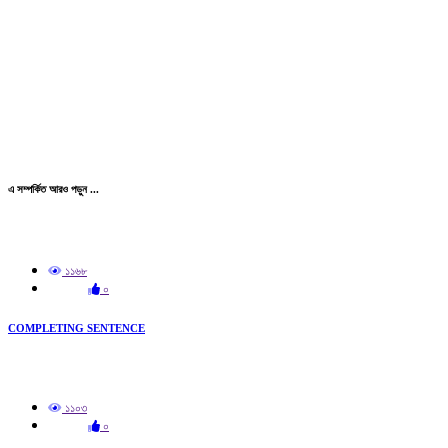
এ সম্পর্কিত আরও পড়ুন ...
১১৬৮
০
COMPLETING SENTENCE
১১০৩
০