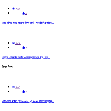
৭৩০
০
এবার এগিয়ে আছে মাদরাসা শিক্ষা বোর্ড। আর জিপিএ ফাইভ...
৬৩২
০
নেতৃত্ব - ব্যবসায় সংগঠন ও ব্যবস্থাপনা ২য় পত্র, অধ্...
বিজ্ঞান বিভাগ
৬১৭
০
এইচএসসি রসায়ন (Chemistry) ২০২৫ সালের সম্ভাব্য...