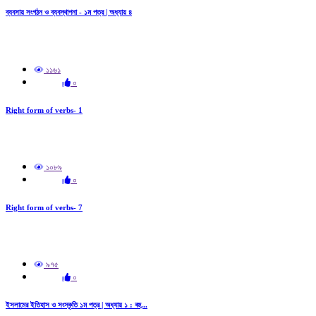
ব্যবসায় সংগঠন ও ব্যবস্থাপনা - ১ম পত্র | অধ্যায় ৪
১১৬১
০
Right form of verbs- 1
১০৮৯
০
Right form of verbs- 7
৯৭৫
০
ইসলামের ইতিহাস ও সংস্কৃতি ১ম পত্র | অধ্যায় ১ : বহু...