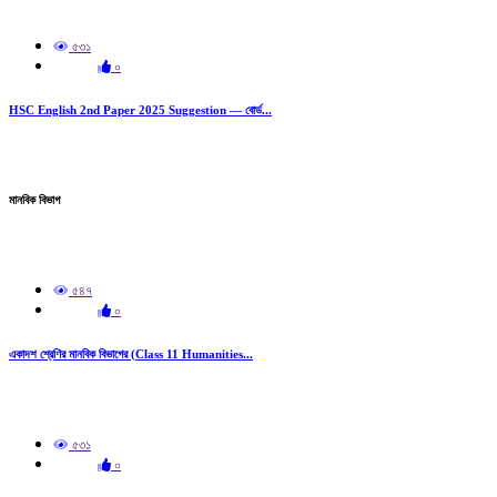
৫৩১
০
HSC English 2nd Paper 2025 Suggestion — বোর্ড...
মানবিক বিভাগ
৫৪৭
০
একাদশ শ্রেণির মানবিক বিভাগের (Class 11 Humanities...
৫৩১
০