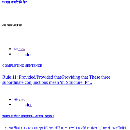
সংখ্যা পদ্ধতি কি কি?
এক নজরে দেখে নিন
১১৬৮
০
COMPLETING SENTENCE
Rule 11: Provided/Provided that/Providing that These three
subordinate conjunctions mean 'if. Structure: Pr...
১১০৩
০
ব্যবসায় সংগঠন ও ব্যবস্থাপনা - ১ম পত্র | অধ্যায় ৪
১. অংশীদারি ব্যবসায়ের মূল ভিত্তি কী?ক. পারস্পরিক সদ্বিশ্বাসখ. চুক্তিগ. অংশীদারি