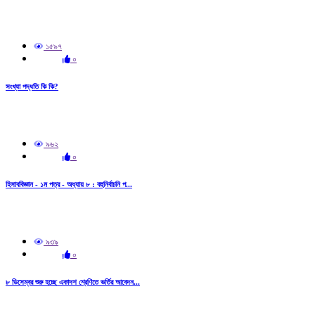
১৫৯৭
০
সংখ্যা পদ্ধতি কি কি?
৯৬২
০
হিসাববিজ্ঞান - ১ম পত্র - অধ্যায় ৮ : বহুনির্বাচনি প...
৯৩৯
০
৮ ডিসেম্বর শুরু হচ্ছে একাদশ শ্রেণিতে ভর্তির আবেদন...