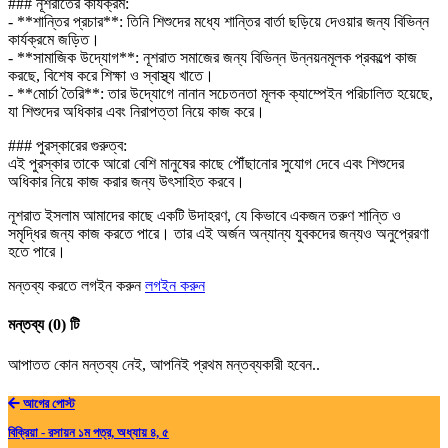
### নূশরাতের কার্যক্রম:
- **শান্তির প্রচার**: তিনি শিশুদের মধ্যে শান্তির বার্তা ছড়িয়ে দেওয়ার জন্য বিভিন্ন
কার্যক্রমে জড়িত।
- **সামাজিক উদ্যোগ**: নূশরাত সমাজের জন্য বিভিন্ন উন্নয়নমূলক প্রকল্পে কাজ
করছে, বিশেষ করে শিক্ষা ও স্বাস্থ্য খাতে।
- **মোর্চা তৈরি**: তার উদ্যোগে নানান সচেতনতা মূলক ক্যাম্পেইন পরিচালিত হয়েছে,
যা শিশুদের অধিকার এবং নিরাপত্তা নিয়ে কাজ করে।
### পুরস্কারের গুরুত্ব:
এই পুরস্কার তাকে আরো বেশি মানুষের কাছে পৌঁছানোর সুযোগ দেবে এবং শিশুদের
অধিকার নিয়ে কাজ করার জন্য উৎসাহিত করবে।
নূশরাত ইসলাম আমাদের কাছে একটি উদাহরণ, যে কিভাবে একজন তরুণ শান্তি ও
সমৃদ্ধির জন্য কাজ করতে পারে। তার এই অর্জন অন্যান্য যুবকদের জন্যও অনুপ্রেরণা
হতে পারে।
মন্তব্য করতে লগইন করুন
লগইন করুন
মন্তব্য (0) টি
আপাতত কোন মন্তব্য নেই, আপনিই প্রথম মন্তব্যকারী হবেন..
আগের পোস্ট
বিক্রিয়া - রসায়ন ১ম পত্র, অধ্যায় ৪, ৫