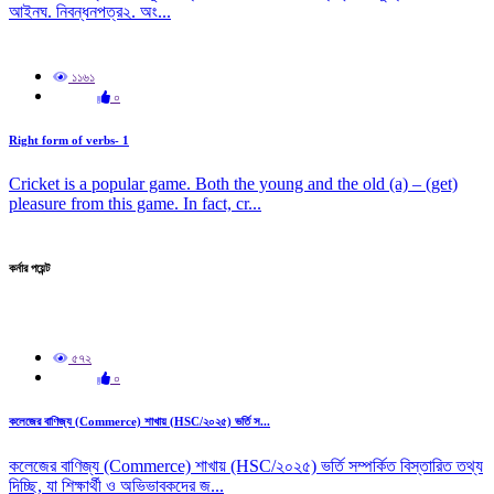
আইনঘ. নিবন্ধনপত্র২. অং...
১১৬১
০
Right form of verbs- 1
Cricket is a popular game. Both the young and the old (a) – (get)
pleasure from this game. In fact, cr...
কর্নার পয়েন্ট
৫৭২
০
কলেজের বাণিজ্য (Commerce) শাখায় (HSC/২০২৫) ভর্তি স...
কলেজের বাণিজ্য (Commerce) শাখায় (HSC/২০২৫) ভর্তি সম্পর্কিত বিস্তারিত তথ্য
দিচ্ছি, যা শিক্ষার্থী ও অভিভাবকদের জ...