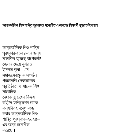
আন্তর্জাতিক শিশু শান্তি পুরস্কারে মনোনীত একাদশের শিক্ষার্থী নূশরাত ইসলাম
আন্তর্জাতিক শিশু শান্তি
পুরস্কার-২০২৪-এর জন্য
মনোনীত হয়েছে বাগেরহাট
জেলার মেয়ে নূশরাত
ইসলাম তৃষা। সে
সমাজসেবামূলক সংগঠন
প্রজাপতি স্কোয়াডের
প্রতিষ্ঠাতা ও সাবেক শিশু
সাংবাদিক।
নেদারল্যান্ডসের কিডস
রাইটস ফাউন্ডেশন তাকে
বাল্যবিবাহ বন্ধে কাজ
করায় আন্তর্জাতিক শিশু
শান্তি পুরস্কার–২০২৪–
এর জন্য মনোনীত
করেছে।