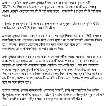
একাদশ শ্রেণিতে অধ্যয়নরত নূশরাত ইসলাম ১০ বছর বয়স থেকে হ্যালো ডট
বিডিনিউজের শিশু সাংবাদিকতার সঙ্গে যুক্ত হয়। সেখানেই তার সাংবাদিকতা শেখা।
সেখান থেকেই জেনেছে তার কী কী অধিকার আছে। তার বয়সী শিশুদের কী কী অধিকার
আছে।
হ্যালোর সুবাদে নূশরাত ইউনিসেফের সঙ্গে নানা কাজে যুক্ত হয়েছিল। সে কুপিং উইথ
কোভিড-১৯–এর দুটি সিরিজেও অংশ নিয়েছিল।
একসময় নূশরাত ইসলাম ভাবতে থাকে তার দেশের কন্যাশিশুরা নানা কারণে পিছিয়ে থাকে।
বাল্যবিবাহ হওয়া, মেয়েদের খেলার মাঠে খেলার সুযোগ না পাওয়া ইত্যাদি বৈষম্যের শিকার
হয়। অনেক পরিবারই মেয়েদের বোঝা মনে করে দ্রুত বিয়ে দিয়ে দেয়। অনেক
কন্যাশিশুরা জানে না বাল্যবিবাহ না করাও তার অধিকার।
তখন নূশরাত ভাবতে থাকে তাদের মধ্যে সচেতনতা পৌঁছে দেওয়া দরকার। তবে তা তার
একার পক্ষে করা সম্ভব নয়। এ জন্য তার একটি দলের প্রয়োজন। ২০২৩ সালের ২
জানুয়ারি সে প্রজাপতি স্কোয়াড নামের একটি সংগঠন তৈরি করে। তার দল প্রত্যন্ত
অঞ্চলের স্কুলে ঘুরে ঘুরে বাল্যবিবাহের কুফল, বাল্যবিবাহ বন্ধে কী করণীয়, তা নিয়ে
শিশুদের সচেতন করে। তারা শিশুদের জানায় বাল্যবিবাহ না করা প্রত্যেক শিশুর অধিকার।
তার বিশ্বাস, দেশকে আরও সামনের দিকে এগিয়ে নিয়ে যেতে শিশুদের প্রাপ্য অধিকারের
সঙ্গে বড় হতে দিতে হবে।
নূশরাত ইসলাম একজন প্রভাবশালী একাদশের শিক্ষার্থী, যিনি আন্তর্জাতিক শিশু শান্তি
পুরস্কারের জন্য মনোনীত হয়েছেন। তার এই অর্জন বিশেষভাবে উল্লেখযোগ্য কারণ এটি
শিশুদের অধিকার এবং শান্তির প্রচারের জন্য তার অবদানের স্বীকৃতি।